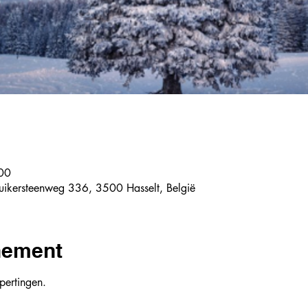
e
00
 Luikersteenweg 336, 3500 Hasselt, België
nement
pertingen.